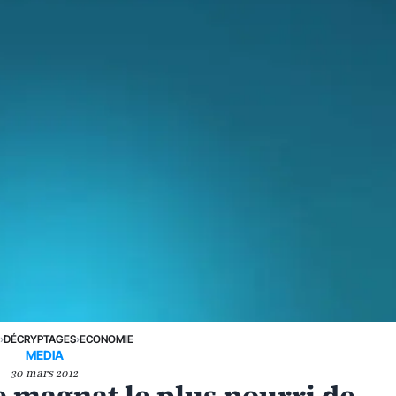
E
›
DÉCRYPTAGES
›
ECONOMIE
MEDIA
30 mars 2012