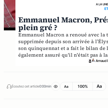
A LA UN
E
Emmanuel Macron, Prési
plein gré ?
Emmanuel Macron a renoué avec la tra
supprimée depuis son arrivée à l’Élysé
son quinquennat et a fait le bilan d
également assuré qu'il n'était pas à 
Arnaud 
Aa
100%
Écoutez cet article
0:00min
Aa