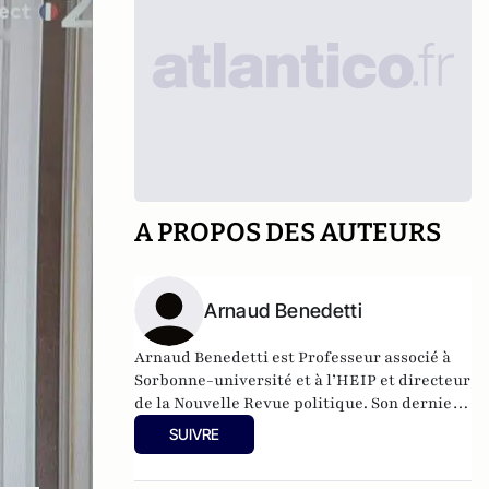
A PROPOS DES AUTEURS
Arnaud Benedetti
Arnaud Benedetti est Professeur associé à
Sorbonne-université et à l’HEIP et directeur
de la Nouvelle Revue politique.
Son dernier
ouvrage
, "Comment sont morts les
SUIVRE
politiques ? Le grand malaise du pouvoir",
est publié aux éditions du Cerf (4 Novembre