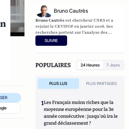
2021).
Bruno Cautrès
on
Bruno Cautrès
est chercheur CNRS et a
rejoint le CEVIPOF en janvier 2006. Ses
recherches portent sur l’analyse des
comportements et des attitudes politiques.
SUIVRE
Au cours des années récentes, il a participé à
différentes recherches françaises ou
européennes portant sur la participation
politique, le vote et les élections. Il a
POPULAIRES
24 Heures
7 Jours
développé d’autres directions de recherche
mettant en évidence les clivages sociaux et
politiques liés à l’Europe et à l’intégration
PLUS LUS
PLUS PARTAGES
européenne dans les électorats et les
opinions publiques. Il est notamment
SER
l'auteur de
Les européens aiment-ils
1
Les Français moins riches que la
(toujours) l'Europe ?
(éditions de La
ogle
moyenne européenne pour la 3e
Documentation Française, 2014) et
Histoire
année consécutive : jusqu'où ira le
d’une révolution électorale (2015-2018)
avec
Anne Muxel (Classiques Garnier, 2019).
grand déclassement ?