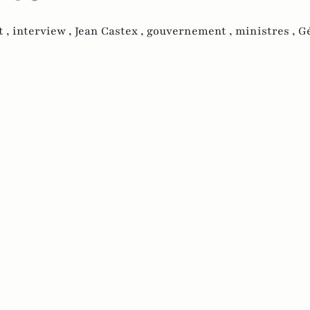
t ,
interview ,
Jean Castex ,
gouvernement ,
ministres ,
G