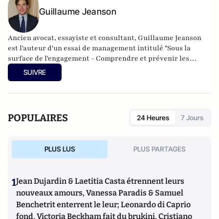
Guillaume Jeanson
Ancien avocat, essayiste et consultant, Guillaume Jeanson
est l'auteur d'un essai de management intitulé "Sous la
surface de l'engagement - Comprendre et prévenir les
dérives managériales des organisations engagées".
SUIVRE
POPULAIRES
24 Heures
7 Jours
PLUS LUS
PLUS PARTAGES
1
Jean Dujardin & Laetitia Casta étrennent leurs
nouveaux amours, Vanessa Paradis & Samuel
Benchetrit enterrent le leur; Leonardo di Caprio
fond, Victoria Beckham fait du brukini, Cristiano