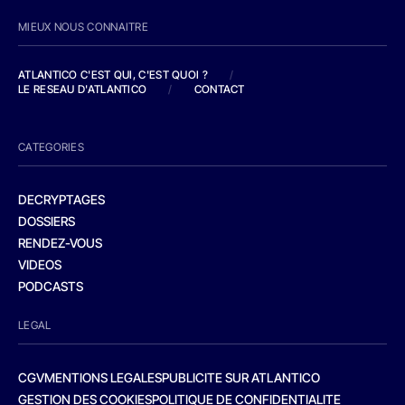
MIEUX NOUS CONNAITRE
ATLANTICO C'EST QUI, C'EST QUOI ?
/
LE RESEAU D'ATLANTICO
/
CONTACT
CATEGORIES
DECRYPTAGES
DOSSIERS
RENDEZ-VOUS
VIDEOS
PODCASTS
LEGAL
CGV
MENTIONS LEGALES
PUBLICITE SUR ATLANTICO
GESTION DES COOKIES
POLITIQUE DE CONFIDENTIALITE