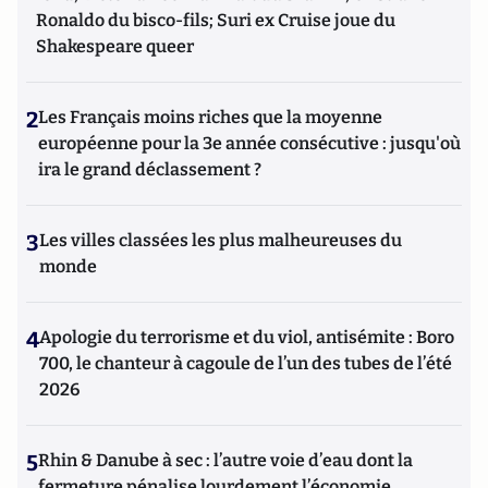
Ronaldo du bisco-fils; Suri ex Cruise joue du
Shakespeare queer
2
Les Français moins riches que la moyenne
européenne pour la 3e année consécutive : jusqu'où
ira le grand déclassement ?
3
Les villes classées les plus malheureuses du
monde
4
Apologie du terrorisme et du viol, antisémite : Boro
700, le chanteur à cagoule de l’un des tubes de l’été
2026
5
Rhin & Danube à sec : l’autre voie d’eau dont la
fermeture pénalise lourdement l’économie