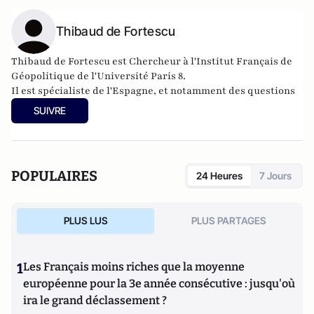
Thibaud de Fortescu
Thibaud de Fortescu est Chercheur à l'Institut Français de
Géopolitique de l'Université Paris 8.
Il est spécialiste de l'Espagne, et notamment des questions
électorales et d'immigration.
SUIVRE
Il participe régulièrement à plusieurs colloques
sur ces
thèmes
en France et en Espagne.
POPULAIRES
24 Heures
7 Jours
PLUS LUS
PLUS PARTAGES
1
Les Français moins riches que la moyenne
européenne pour la 3e année consécutive : jusqu'où
ira le grand déclassement ?