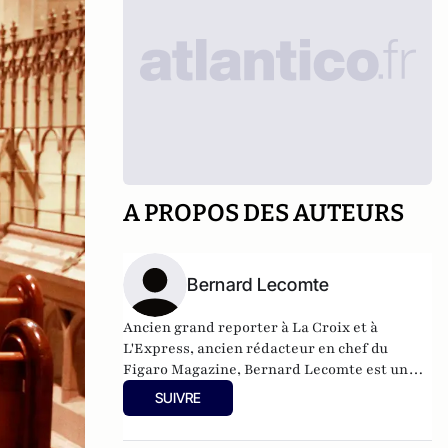
A PROPOS DES AUTEURS
Bernard Lecomte
Ancien grand reporter à La Croix et à
L'Express, ancien rédacteur en chef du
Figaro Magazine, Bernard Lecomte est un
des meilleurs spécialistes du Vatican. Ses
SUIVRE
livres sur le sujet font autorité, notamment
sa biographie de Jean-Paul II qui fut un