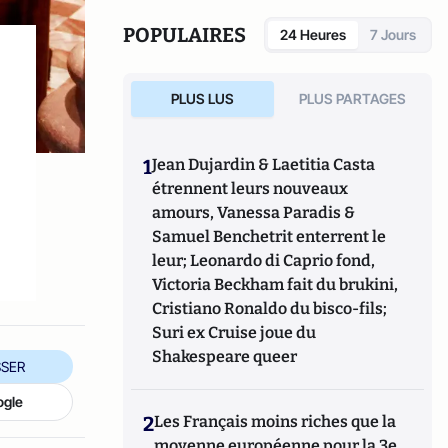
succès mondial. Il a publié
Tous les secrets
du Vatican
chez Perrin et
France-Vatican :
POPULAIRES
24 Heures
7 Jours
Deux siècles de guerre secrète
(Perrin,
2024).
PLUS LUS
PLUS PARTAGES
1
Jean Dujardin & Laetitia Casta
étrennent leurs nouveaux
amours, Vanessa Paradis &
Samuel Benchetrit enterrent le
leur; Leonardo di Caprio fond,
Victoria Beckham fait du brukini,
Cristiano Ronaldo du bisco-fils;
Suri ex Cruise joue du
Shakespeare queer
SER
ogle
2
Les Français moins riches que la
moyenne européenne pour la 3e