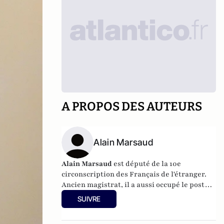
A PROPOS DES AUTEURS
Alain Marsaud
Alain Marsaud
est député de la 10e
circonscription des Français de l'étranger.
Ancien magistrat, il a aussi occupé le poste
de chef du Service central de lutte
SUIVRE
antiterroriste au Parquet de Paris.