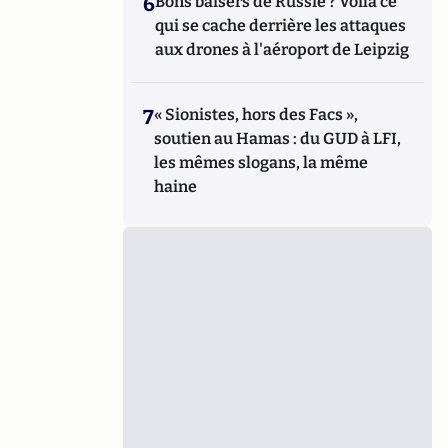
6
Bons baisers de Russie ? Voilà ce
qui se cache derrière les attaques
aux drones à l'aéroport de Leipzig
7
« Sionistes, hors des Facs »,
soutien au Hamas : du GUD à LFI,
les mêmes slogans, la même
haine