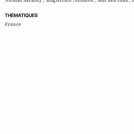
Nicolas Sarkozy ,
Magistrats ,
écoutes ,
Mur des cons ,
THEMATIQUES
France