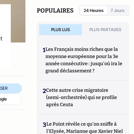
POPULAIRES
24 Heures
7 Jours
PLUS LUS
PLUS PARTAGES
t
1
Les Français moins riches que la
moyenne européenne pour la 3e
année consécutive : jusqu'où ira le
grand déclassement ?
SER
2
Cette autre crise migratoire
(semi-orchestrée) qui se profile
ogle
après Ceuta
3
Le Point révèle ce qu'on sniffe à
l'Elysée, Marianne que Xavier Niel