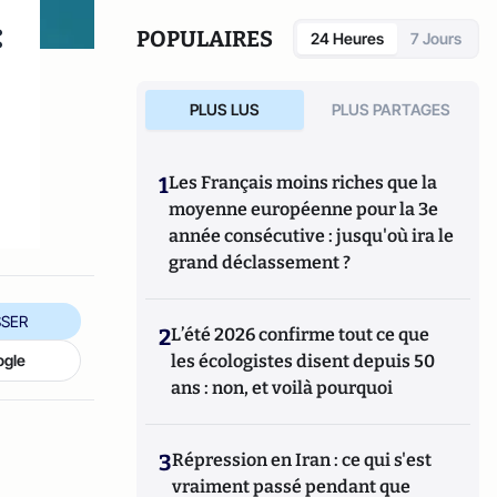
:
POPULAIRES
24 Heures
7 Jours
PLUS LUS
PLUS PARTAGES
1
Les Français moins riches que la
moyenne européenne pour la 3e
année consécutive : jusqu'où ira le
grand déclassement ?
SER
2
L’été 2026 confirme tout ce que
les écologistes disent depuis 50
ogle
ans : non, et voilà pourquoi
3
Répression en Iran : ce qui s'est
vraiment passé pendant que