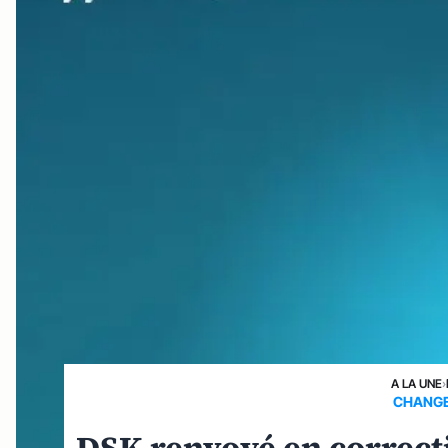
A LA UNE
›
CHANG