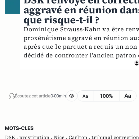
DSK renvoyé en correct
aggravé en réunion dans 
que risque-t-il ?
Dominique Strauss-Kahn va être renv
proxénétisme aggravé en réunion aux
après que le parquet a requis un non 
décidé de confronter l'ancien patron 
Aa
100%
Écoutez cet article
0:00min
Aa
MOTS-CLES
DSK ,
prostitution ,
Nice ,
Carlton ,
tribunal correctio