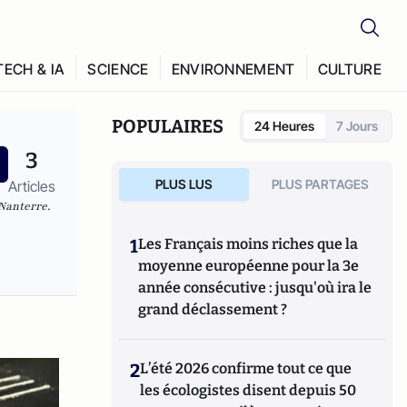
TECH & IA
SCIENCE
ENVIRONNEMENT
CULTURE
POPULAIRES
24 Heures
7 Jours
3
PLUS LUS
PLUS PARTAGES
Articles
–Nanterre
.
1
Les Français moins riches que la
moyenne européenne pour la 3e
année consécutive : jusqu'où ira le
grand déclassement ?
2
L’été 2026 confirme tout ce que
les écologistes disent depuis 50