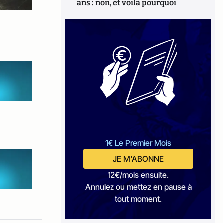
ans : non, et voilà pourquoi
1€ Le Premier Mois
JE M'ABONNE
12€/mois ensuite.
Annulez ou mettez en pause à
tout moment.