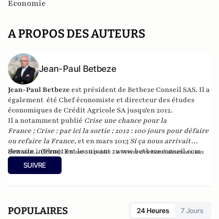
Economie
A PROPOS DES AUTEURS
Jean-Paul Betbeze
Jean-Paul Betbeze
est président de Betbeze Conseil SAS. Il a
également été Chef économiste et directeur des études
économiques de Crédit Agricole SA jusqu'en 2012.
Il a notamment publié
Crise une chance pour la
France
;
Crise : par ici la sortie
;
2012 : 100 jours pour défaire
ou refaire la France
, et en mars 2013
Si ça nous arrivait
demain...
Son site internet est le suivant :
(Plon). En
www.betbezeconseil.com
2016, il publie
La Guerre des Mondialisations
, aux
et en 2017 "La France, ce malade imaginaire"
éditions
Economica
SUIVRE
chez le même éditeur.
POPULAIRES
24 Heures
7 Jours