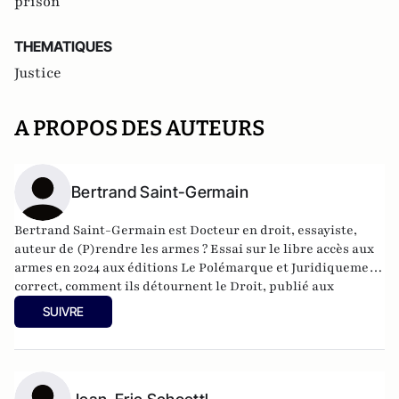
prison
THEMATIQUES
Justice
A PROPOS DES AUTEURS
Bertrand Saint-Germain
Bertrand Saint-Germain
est Docteur en droit, essayiste,
auteur de (
P)rendre les armes ? Essai sur le libre accès aux
armes
en 2024 aux éditions Le Polémarque et
Juridiquement
correct, comment ils détournent le Droit
, publié aux
éditions La Nouvelle Librairie (2023) ainsi que
La
SUIVRE
République des juges contre la Nation: Et comment en
sortir
(2026).