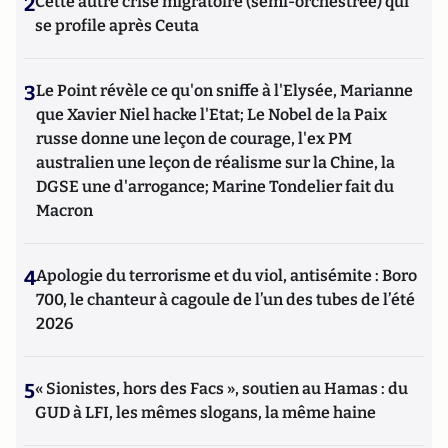
2
Cette autre crise migratoire (semi-orchestrée) qui
se profile après Ceuta
3
Le Point révèle ce qu'on sniffe à l'Elysée, Marianne
que Xavier Niel hacke l'Etat; Le Nobel de la Paix
russe donne une leçon de courage, l'ex PM
australien une leçon de réalisme sur la Chine, la
DGSE une d'arrogance; Marine Tondelier fait du
Macron
4
Apologie du terrorisme et du viol, antisémite : Boro
700, le chanteur à cagoule de l’un des tubes de l’été
2026
5
« Sionistes, hors des Facs », soutien au Hamas : du
GUD à LFI, les mêmes slogans, la même haine