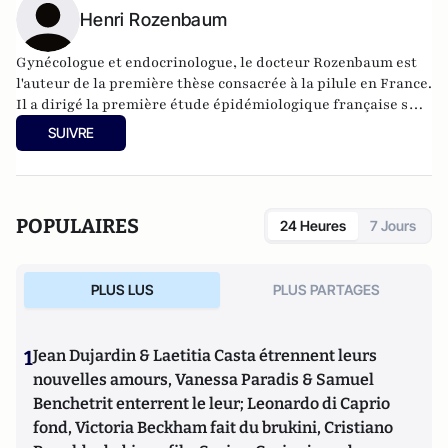
Henri Rozenbaum
Gynécologue et endocrinologue, le docteur Rozenbaum est
l'auteur de la première thèse consacrée à la pilule en France.
Il a dirigé la première étude épidémiologique française sur
le risque vasculaire sous pilule. il est aussi président de
SUIVRE
l'Association française pour l'étude de la ménopause
(AFEM).
POPULAIRES
24 Heures
7 Jours
PLUS LUS
PLUS PARTAGES
1
Jean Dujardin & Laetitia Casta étrennent leurs
nouvelles amours, Vanessa Paradis & Samuel
Benchetrit enterrent le leur; Leonardo di Caprio
fond, Victoria Beckham fait du brukini, Cristiano