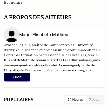
Economie
A PROPOS DES AUTEURS
Marie-Elisabeth Mathieu
Avocat à la Cour, Maître de Conférences à l’Université
d’Evry Val d’Essonne et professeur de droit immobilier au
Centre de formation professionnelle des notaires, Marie-
Elisabeth Mathieu travaille pour l’étude Didier Lasaygues
Elle est l'auteur de nombreux articles et d’un ouvrage sur
ainsi que pour le cabinet Jeantet Associés en qualité de
"Les services bancaires et financiers en ligne", primé par
consultante.
l’Institut de France en 2006 et paru en mars 2005 aux
éditions de la Revue Banque. Elle a également publié en
SUIVRE
novembre 2007 un ouvrage sur "Les nouvelles garanties de
financement – aspects pratiques des sûretés réelles
conventionnelles mobilières et immobilières", aux éditions
EFE.
POPULAIRES
24 Heures
7 Jours