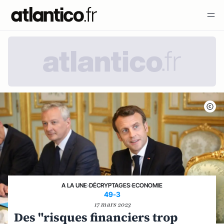
A LA UNE
›
DÉCRYPTAGES
›
ECONOMIE
49-3
17 mars 2023
Des "risques financiers trop