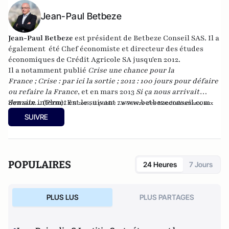
Jean-Paul Betbeze
Jean-Paul Betbeze
est président de Betbeze Conseil SAS. Il a
également été Chef économiste et directeur des études
économiques de Crédit Agricole SA jusqu'en 2012.
Il a notamment publié
Crise une chance pour la
France
;
Crise : par ici la sortie
;
2012 : 100 jours pour défaire
ou refaire la France
, et en mars 2013
Si ça nous arrivait
demain...
Son site internet est le suivant :
(Plon). En
www.betbezeconseil.com
2016, il publie
La Guerre des Mondialisations
, aux
et en 2017 "La France, ce malade imaginaire"
éditions
Economica
SUIVRE
chez le même éditeur.
POPULAIRES
24 Heures
7 Jours
PLUS LUS
PLUS PARTAGES