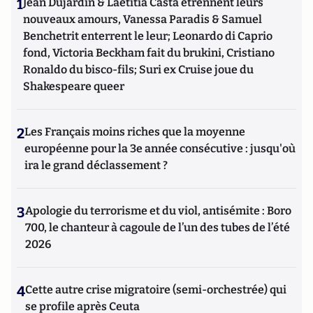
1
Jean Dujardin & Laetitia Casta étrennent leurs
nouveaux amours, Vanessa Paradis & Samuel
Benchetrit enterrent le leur; Leonardo di Caprio
fond, Victoria Beckham fait du brukini, Cristiano
Ronaldo du bisco-fils; Suri ex Cruise joue du
Shakespeare queer
2
Les Français moins riches que la moyenne
européenne pour la 3e année consécutive : jusqu'où
ira le grand déclassement ?
3
Apologie du terrorisme et du viol, antisémite : Boro
700, le chanteur à cagoule de l’un des tubes de l’été
2026
4
Cette autre crise migratoire (semi-orchestrée) qui
se profile après Ceuta