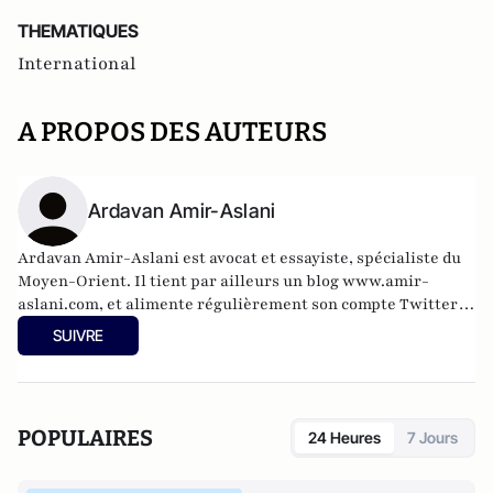
THEMATIQUES
International
A PROPOS DES AUTEURS
Ardavan Amir-Aslani
Ardavan Amir-Aslani est avocat et essayiste, spécialiste du
Moyen-Orient. Il tient par ailleurs un blog
www.amir-
aslani.com
, et alimente régulièrement son compte Twitter:
@a_amir_aslani.
SUIVRE
POPULAIRES
24 Heures
7 Jours