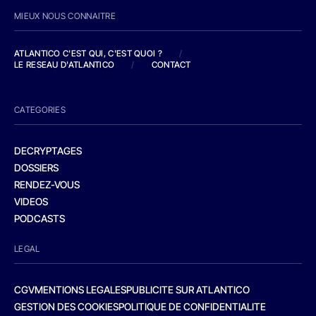
MIEUX NOUS CONNAITRE
ATLANTICO C'EST QUI, C'EST QUOI ?
/
LE RESEAU D'ATLANTICO
/
CONTACT
CATEGORIES
DECRYPTAGES
DOSSIERS
RENDEZ-VOUS
VIDEOS
PODCASTS
LEGAL
CGV
MENTIONS LEGALES
PUBLICITE SUR ATLANTICO
GESTION DES COOKIES
POLITIQUE DE CONFIDENTIALITE