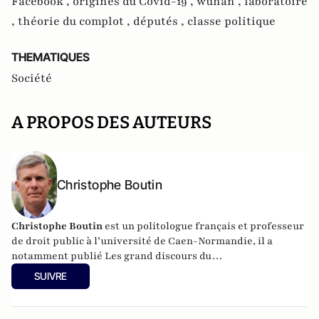
Facebook ,
origines du Covid-19 ,
wuhan ,
laboratoire
,
théorie du complot ,
députés ,
classe politique
THEMATIQUES
Société
A PROPOS DES AUTEURS
Christophe Boutin
Christophe Boutin
est un politologue français et professeur
de droit public à l’université de Caen-Normandie, il a
notamment publié
Les grand discours du
XXe siècle
(Flammarion 2009) et co-dirigé
Le dictionnaire
SUIVRE
du conservatisme
(Cerf 2017), le
Le dictionnaire des
populismes
(Cerf 2019) et
Le dictionnaire du progressisme
(Seuil 2022). Christophe Boutin est membre de la Fondation