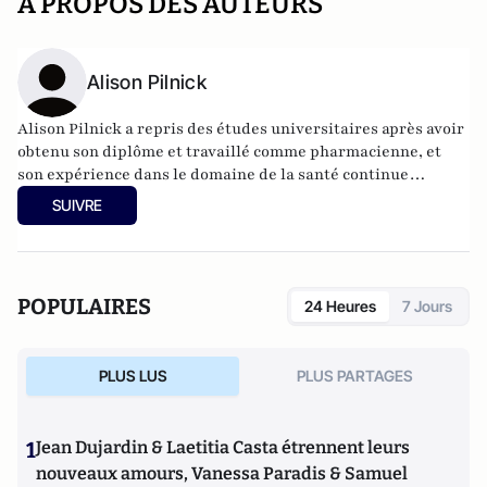
A PROPOS DES AUTEURS
Alison Pilnick
Alison Pilnick a repris des études universitaires après avoir
obtenu son diplôme et travaillé comme pharmacienne, et
son expérience dans le domaine de la santé continue
d'alimenter ses recherches. Elle étudie les interactions
SUIVRE
entre les professionnels de la santé et des services sociaux
et leurs clients dans un large éventail de contextes, dans le
but de produire des résultats de recherche fondés sur des
sciences sociales de haute qualité qui ont un impact
POPULAIRES
24 Heures
7 Jours
pratique réel sur la conception et la prestation des soins de
santé.
PLUS LUS
PLUS PARTAGES
1
Jean Dujardin & Laetitia Casta étrennent leurs
nouveaux amours, Vanessa Paradis & Samuel