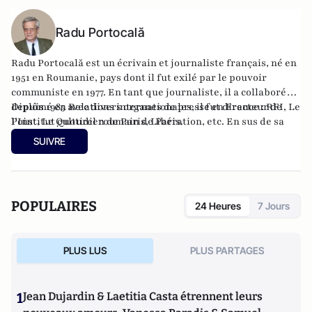
Radu Portocală
Radu Portocală est un écrivain et journaliste français, né en
1951 en Roumanie, pays dont il fut exilé par le pouvoir
communiste en 1977. En tant que journaliste, il a collaboré
depuis 1985 avec divers organes de presse en France : RFI, Le
Diplômé en Relations internationales, il fut directeur de
Point, Le Quotidien de Paris, Libération, etc. En sus de sa
l’Institut culturel roumain de Paris.
bibliographie roumaine, il est l’auteur de plusieurs
SUIVRE
ouvrages en français : Le vague tonitruant (Kryos, 2018),
L’exécution des Ceaucescu (Larousse, 2009), Autopsie du
coup d’État roumain, (Calmann-Levy, 1990).
POPULAIRES
24 Heures
7 Jours
PLUS LUS
PLUS PARTAGES
1
Jean Dujardin & Laetitia Casta étrennent leurs