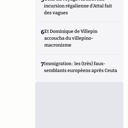
incursion régalienne d'Attal fait
des vagues
6
Et Dominique de Villepin
accoucha du villepino-
macronisme
7
Immigration : les (très) faux-
semblants européens après Ceuta