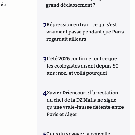
ée
grand déclassement ?
2
Répression en Iran : ce qui s'est
vraiment passé pendant que Paris
regardait ailleurs
3
L’été 2026 confirme tout ce que
les écologistes disent depuis 50
ans : non, et voilà pourquoi
4
Xavier Driencourt : l’arrestation
du chef de la DZ Mafia ne signe
qu’une vraie-fausse détente entre
Paris et Alger
5
Gens du voyage : la nouvelle