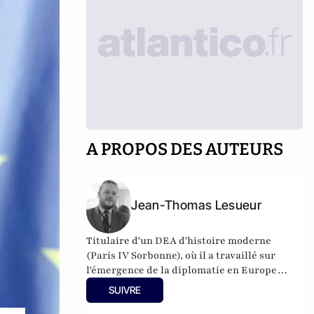
A PROPOS DES AUTEURS
Jean-Thomas Lesueur
Titulaire d'un DEA d'histoire moderne
(Paris IV Sorbonne), où il a travaillé sur
l'émergence de la diplomatie en Europe
occidentale à l'époque moderne, Jean-
SUIVRE
Thomas Lesueur est délégué général