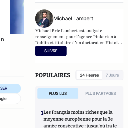
de
l'Institut Thomas More
.
Michael Lambert
Michael Eric Lambert est analyste
renseignement pour l’agence Pinkerton à
on
Dublin et titulaire d’un doctorat en Histoire
des relations internationales à Sorbonne
SUIVRE
Université en partenariat avec l’INSEAD.
POPULAIRES
24 Heures
7 Jours
SER
PLUS LUS
PLUS PARTAGES
ogle
1
Les Français moins riches que la
moyenne européenne pour la 3e
année consécutive : jusqu'où ira le