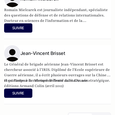
Romain Mielcarek est journaliste indépendant, spécialiste
des questions de défense et de relations internationales.
Docteur en sciences de l'information et de la
communication, il est enseignant-chercheur à l'Institut
SUIVRE
Pratique du Journalisme (IPJ Paris-Dauphine) Il est l'auteur
de "Marchands d'armes, Enquête sur un business français",
publié aux éditions Tallandier et de "Les Moujiks : La France
dans les griffes des espions russes", publié aux éditions
Denoël.
Jean-Vincent Brisset
Le Général de brigade aérienne Jean-Vincent Brisset est
chercheur associé à l’IRIS. Diplômé de l'Ecole supérieure de
Guerre aérienne, il a écrit plusieurs ouvrages sur la Chine,
et participe à la rubrique défense dans
Il est l'auteur de
Manuel de l'outil militaire
L’Année stratégique
, aux
.
éditions Armand Colin (avril 2012)
SUIVRE