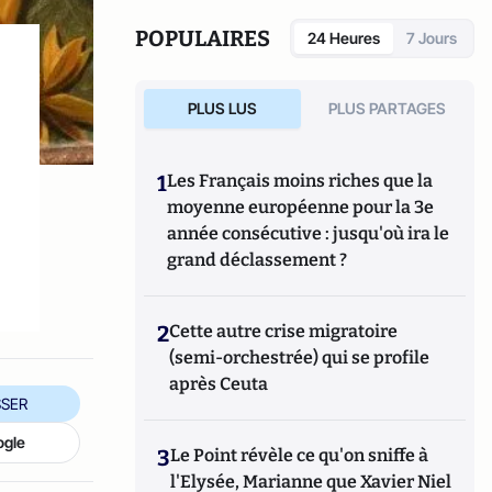
Renewable and Sustainable Energy
Reviews.
POPULAIRES
24 Heures
7 Jours
PLUS LUS
PLUS PARTAGES
1
Les Français moins riches que la
moyenne européenne pour la 3e
année consécutive : jusqu'où ira le
grand déclassement ?
2
Cette autre crise migratoire
(semi-orchestrée) qui se profile
après Ceuta
SER
ogle
3
Le Point révèle ce qu'on sniffe à
l'Elysée, Marianne que Xavier Niel