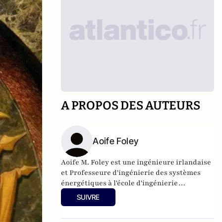
A PROPOS DES AUTEURS
Aoife Foley
Aoife M. Foley est une ingénieure irlandaise
et Professeure d'ingénierie des systèmes
énergétiques à l'école d'ingénierie
mécanique et aérospatiale de l'université
SUIVRE
Queen's de Belfast. Aoife Foley est
également la rédactrice en chef de