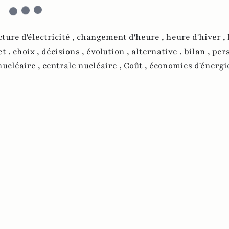
cture d'électricité ,
changement d'heure ,
heure d'hiver ,
t ,
choix ,
décisions ,
évolution ,
alternative ,
bilan ,
pers
nucléaire ,
centrale nucléaire ,
Coût ,
économies d'énergi