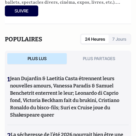
ballets, spectacles divers, cinéma, expos, livres, etc.).
Culture-Tops a été créé en novembre 2013 par Jacques
SUIVRE
Paugam, journaliste et écrivain, et son fils, Gabriel
Lecarpentier-Paugam, 23 ans, en Master d'école de
commerce, et grand amateur de One Man Shows.
POPULAIRES
24 Heures
7 Jours
PLUS LUS
PLUS PARTAGES
1
Jean Dujardin & Laetitia Casta étrennent leurs
nouvelles amours, Vanessa Paradis & Samuel
Benchetrit enterrent le leur; Leonardo di Caprio
fond, Victoria Beckham fait du brukini, Cristiano
Ronaldo du bisco-fils; Suri ex Cruise joue du
Shakespeare queer
2
La sécheresse de l’été 2026 pourrait bien être une