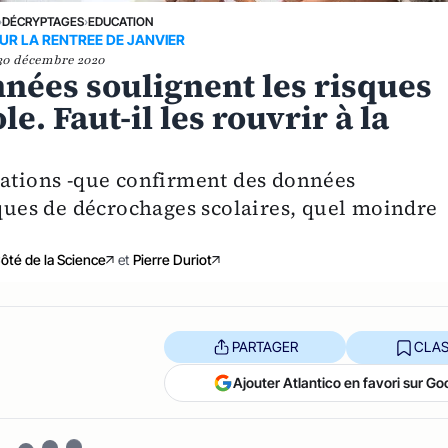
›
DÉCRYPTAGES
›
EDUCATION
UR LA RENTREE DE JANVIER
30 décembre 2020
nnées soulignent les risques
e. Faut-il les rouvrir à la
nations -que confirment des données
sques de décrochages scolaires, quel moindre
Côté de la Science
et
Pierre Duriot
PARTAGER
CLAS
Ajouter Atlantico en favori sur Go