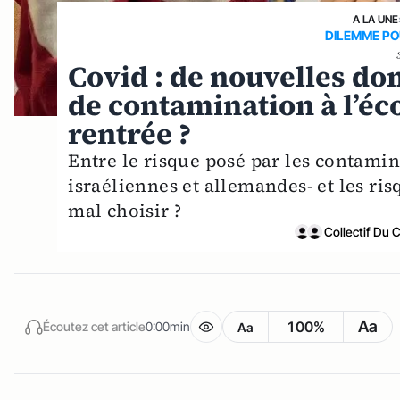
A LA UNE
DILEMME PO
Covid : de nouvelles do
de contamination à l’écol
rentrée ?
Entre le risque posé par les contami
israéliennes et allemandes- et les ri
mal choisir ?
Collectif Du 
Aa
100%
Écoutez cet article
0:00min
Aa