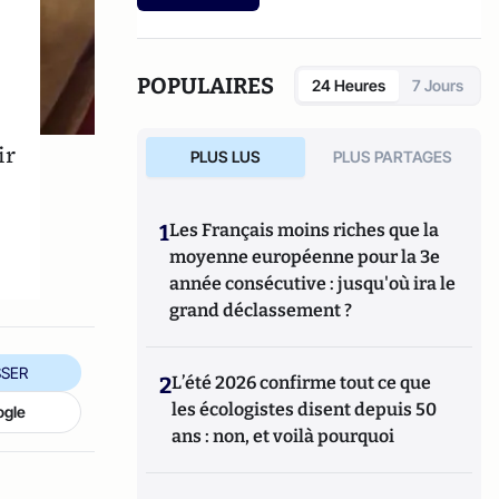
la qualité des soins.
POPULAIRES
24 Heures
7 Jours
ir
PLUS LUS
PLUS PARTAGES
1
Les Français moins riches que la
moyenne européenne pour la 3e
année consécutive : jusqu'où ira le
grand déclassement ?
SER
2
L’été 2026 confirme tout ce que
les écologistes disent depuis 50
ogle
ans : non, et voilà pourquoi