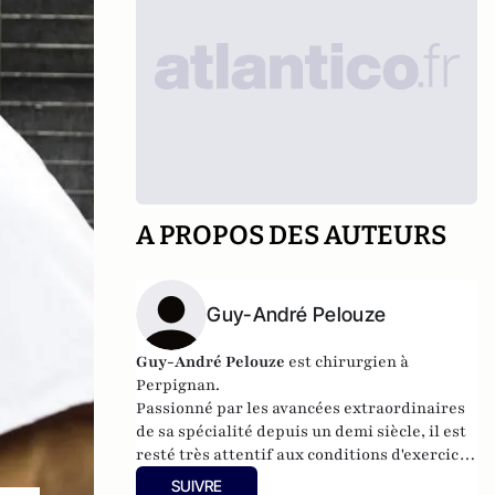
A PROPOS DES AUTEURS
Guy-André Pelouze
Guy-André Pelouze
est chirurgien à
Perpignan.
Passionné par les avancées extraordinaires
de sa spécialité depuis un demi siècle, il est
resté très attentif aux conditions d'exercice
et à l'évolution du système qui conditionnent
SUIVRE