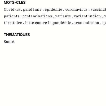
MOTS-CLES
Covid-19 ,
pandémie ,
épidémie ,
coronavirus ,
vaccina
patients ,
contaminations ,
variants ,
variant indien ,
territoire ,
lutte contre la pandémie ,
transmission ,
q
THEMATIQUES
Santé