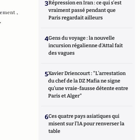
3
Répression en Iran : ce qui s'est
vraiment passé pendant que
ement ,
Paris regardait ailleurs
,
4
Gens du voyage : la nouvelle
incursion régalienne d'Attal fait
des vagues
5
Xavier Driencourt : "L’arrestation
du chef de la DZ Mafia ne signe
qu’une vraie-fausse détente entre
Paris et Alger"
6
Ces quatre pays asiatiques qui
misent sur l’IA pour renverser la
table