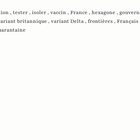
tion ,
tester ,
isoler ,
vaccin ,
France ,
hexagone ,
gouvern
variant britannique ,
variant Delta ,
frontières ,
Français 
uarantaine