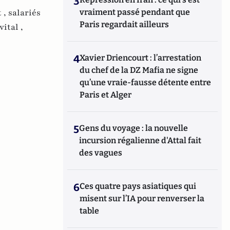
3
vraiment passé pendant que
 ,
salariés
Paris regardait ailleurs
vital ,
4
Xavier Driencourt : l’arrestation
du chef de la DZ Mafia ne signe
qu’une vraie-fausse détente entre
Paris et Alger
5
Gens du voyage : la nouvelle
incursion régalienne d'Attal fait
des vagues
6
Ces quatre pays asiatiques qui
misent sur l’IA pour renverser la
table