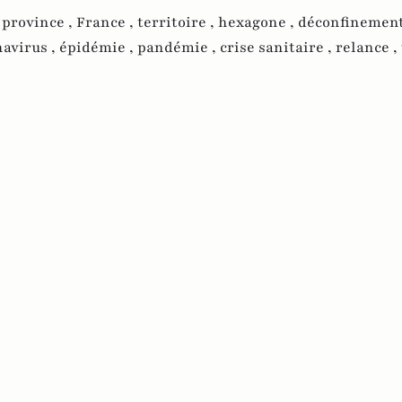
,
province ,
France ,
territoire ,
hexagone ,
déconfinement
navirus ,
épidémie ,
pandémie ,
crise sanitaire ,
relance ,