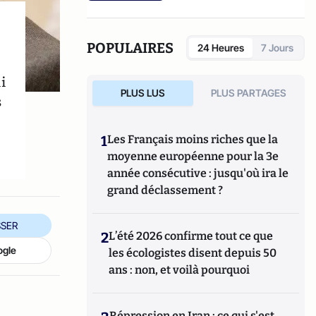
POPULAIRES
24 Heures
7 Jours
i
PLUS LUS
PLUS PARTAGES
s
1
Les Français moins riches que la
moyenne européenne pour la 3e
année consécutive : jusqu'où ira le
grand déclassement ?
SER
2
L’été 2026 confirme tout ce que
ogle
les écologistes disent depuis 50
ans : non, et voilà pourquoi
Répression en Iran : ce qui s'est