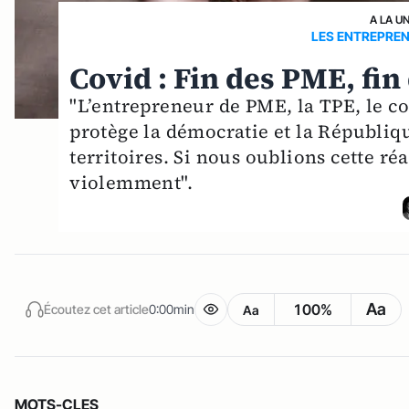
A LA U
LES ENTREPRE
Covid : Fin des PME, fin 
"L’entrepreneur de PME, la TPE, le co
protège la démocratie et la République
territoires. Si nous oublions cette réa
violemment".
Aa
100%
Écoutez cet article
0:00min
Aa
MOTS-CLES