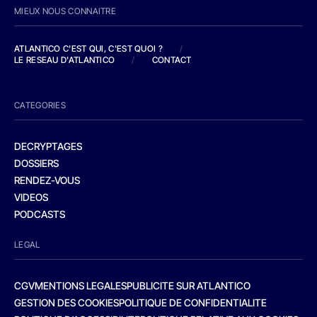
MIEUX NOUS CONNAITRE
ATLANTICO C'EST QUI, C'EST QUOI ?
/
LE RESEAU D'ATLANTICO
/
CONTACT
CATEGORIES
DECRYPTAGES
DOSSIERS
RENDEZ-VOUS
VIDEOS
PODCASTS
LEGAL
CGV
MENTIONS LEGALES
PUBLICITE SUR ATLANTICO
GESTION DES COOKIES
POLITIQUE DE CONFIDENTIALITE