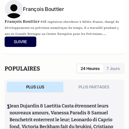
François Bouttier
François Bouttier
est
ingénieur chercheur à Météo-France, chargé de
développements en
prévision numérique du temps. Il a travaillé pendant
5
ans en Grande Bretagne au Centre Européen pour les Prévisions
Météorologiques à Moyen Terme, le leader mondial de la prévision météo
SUIVRE
(
www.ecmwf.int
).
POPULAIRES
24 Heures
7 Jours
PLUS LUS
PLUS PARTAGES
1
Jean Dujardin & Laetitia Casta étrennent leurs
nouveaux amours, Vanessa Paradis & Samuel
Benchetrit enterrent le leur; Leonardo di Caprio
fond, Victoria Beckham fait du brukini, Cristiano