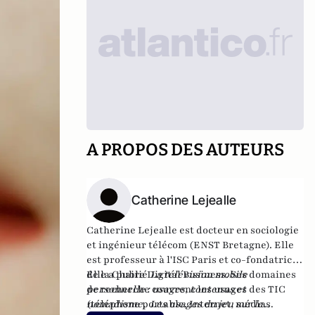
A PROPOS DES AUTEURS
Catherine Lejealle
Catherine Lejealle est docteur en
sociologie
et ingénieur télécom (ENST Bretagne). Elle
est professeur
à l'ISC Paris et co-fondatrice
de la
Elle a publié
Chaire Digital Business
La télévision mobile
.
Ses domaines
de recherche couvrent les usages des TIC
personnelle : usages, contenus et
(téléphone portable, Internet, médias
nomadisme,
Les usages du jeu sur le