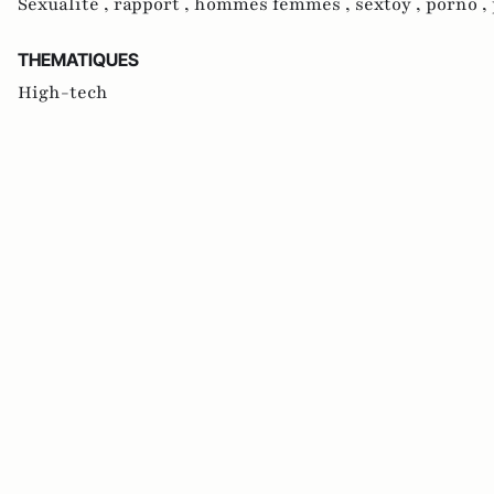
Sexualité ,
rapport ,
hommes femmes ,
sextoy ,
porno ,
THEMATIQUES
High-tech