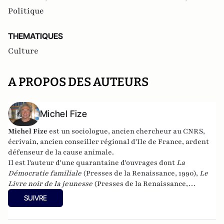
Politique
THEMATIQUES
Culture
A PROPOS DES AUTEURS
Michel Fize
Michel Fize
est un sociologue, ancien chercheur au CNRS,
écrivain, ancien conseiller régional d'Ile de France, ardent
défenseur de la cause animale.
Il est l'auteur d'une quarantaine d'ouvrages dont
La
Démocratie familiale
(Presses de la Renaissance, 1990),
Le
Livre noir de la jeunesse
(Presses de la Renaissance,
2007),
L'Individualisme démocratique
(L'Oeuvre,
SUIVRE
2010),
Jeunesses à l'abandon
(Mimésis, 2016),
La Crise morale
de la France et des Français
(Mimésis, 2017). Son dernier