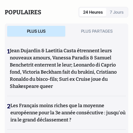
livre :
De l'abîme à l'espoir
(Mimésis, 2021)
POPULAIRES
24 Heures
7 Jours
PLUS LUS
PLUS PARTAGES
1
Jean Dujardin & Laetitia Casta étrennent leurs
nouveaux amours, Vanessa Paradis & Samuel
Benchetrit enterrent le leur; Leonardo di Caprio
fond, Victoria Beckham fait du brukini, Cristiano
Ronaldo du bisco-fils; Suri ex Cruise joue du
Shakespeare queer
2
Les Français moins riches que la moyenne
européenne pour la 3e année consécutive : jusqu'où
ira le grand déclassement ?