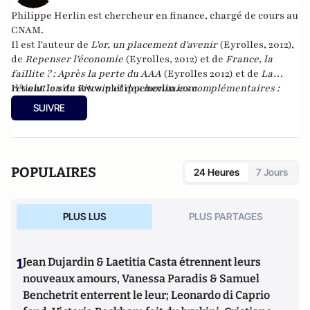
Philippe Herlin est chercheur en finance, chargé de cours au
CNAM.
Il est l'auteur de
L'or, un placement d'avenir
(Eyrolles, 2012),
de
Repenser l'économie
(Eyrolles, 2012) et de
France, la
faillite ? : Après la perte du AAA
(Eyrolles 2012)
et de
La
révolution du Bitcoin et des monnaies complémentaires :
Il tient le site
www.philippeherlin.com
une solution pour échapper au système bancaire et à l'euro
SUIVRE
?
chez Atlantico Editions.
POPULAIRES
24 Heures
7 Jours
PLUS LUS
PLUS PARTAGES
1
Jean Dujardin & Laetitia Casta étrennent leurs
nouveaux amours, Vanessa Paradis & Samuel
Benchetrit enterrent le leur; Leonardo di Caprio