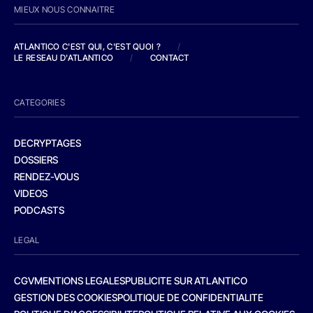
MIEUX NOUS CONNAITRE
ATLANTICO C'EST QUI, C'EST QUOI ?
/
LE RESEAU D'ATLANTICO
/
CONTACT
CATEGORIES
DECRYPTAGES
DOSSIERS
RENDEZ-VOUS
VIDEOS
PODCASTS
LEGAL
CGV
MENTIONS LEGALES
PUBLICITE SUR ATLANTICO
GESTION DES COOKIES
POLITIQUE DE CONFIDENTIALITE