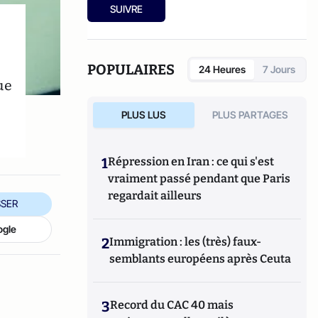
chez Ixelles Editions en mars 2013.
SUIVRE
POPULAIRES
24 Heures
7 Jours
ue
PLUS LUS
PLUS PARTAGES
1
Répression en Iran : ce qui s'est
vraiment passé pendant que Paris
regardait ailleurs
SER
ogle
2
Immigration : les (très) faux-
semblants européens après Ceuta
3
Record du CAC 40 mais