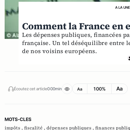
A LA UN
Comment la France en es
Les dépenses publiques, financées pa
française. Un tel déséquilibre entre l
de nos voisins européens.
Aa
100%
Écoutez cet article
0:00min
Aa
MOTS-CLES
impôts ,
fiscalité ,
dépenses publiques ,
finances publi