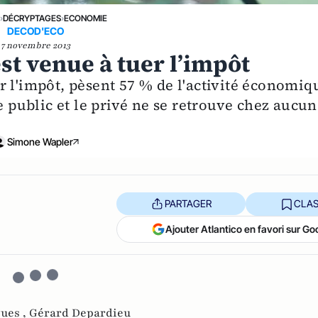
E
›
DÉCRYPTAGES
›
ECONOMIE
DECOD'ECO
7 novembre 2013
t venue à tuer l’impôt
r l'impôt, pèsent 57 % de l'activité économiq
e public et le privé ne se retrouve chez aucun
Simone Wapler
PARTAGER
CLAS
Ajouter Atlantico en favori sur Go
ques ,
Gérard Depardieu