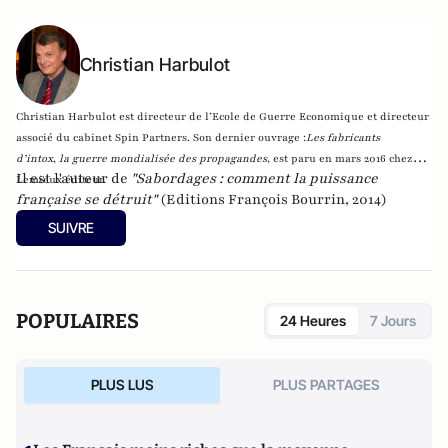
Christian Harbulot
Christian Harbulot est directeur de l’Ecole de Guerre Economique et directeur
associé du cabinet Spin Partners. Son dernier ouvrage :
Les fabricants
d’intox
,
la guerre mondialisée des propagandes
, est paru en mars 2016 chez
Il est l'auteur de
"Sabordages : comment la puissance
Lemieux éditeur.
française se détruit"
(Editions François Bourrin, 2014)
SUIVRE
POPULAIRES
24 Heures
7 Jours
PLUS LUS
PLUS PARTAGES