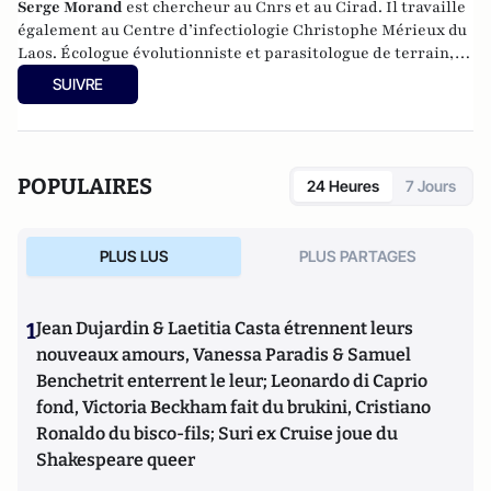
Serge Morand
est chercheur au Cnrs et au Cirad. Il travaille
également au
Centre d’infectiologie Christophe Mérieux du
Laos
. Écologue évolutionniste et parasitologue de terrain, il
conduit de nombreuses missions sur les relations entre
SUIVRE
biodiversité et maladies transmissibles.
POPULAIRES
24 Heures
7 Jours
PLUS LUS
PLUS PARTAGES
1
Jean Dujardin & Laetitia Casta étrennent leurs
nouveaux amours, Vanessa Paradis & Samuel
Benchetrit enterrent le leur; Leonardo di Caprio
fond, Victoria Beckham fait du brukini, Cristiano
Ronaldo du bisco-fils; Suri ex Cruise joue du
Shakespeare queer