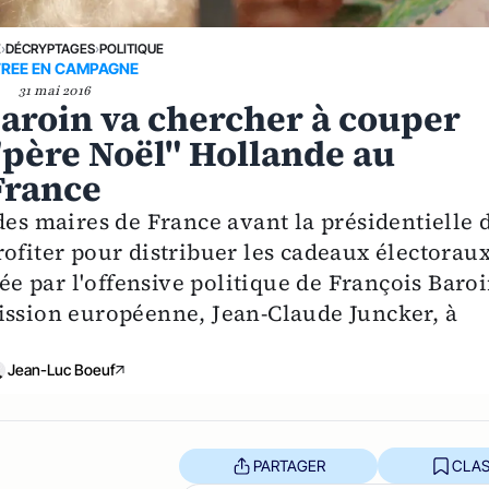
E
›
DÉCRYPTAGES
›
POLITIQUE
REE EN CAMPAGNE
31 mai 2016
roin va chercher à couper
 "père Noël" Hollande au
France
des maires de France avant la présidentielle 
ofiter pour distribuer les cadeaux électoraux
sée par l'offensive politique de François Baro
ission européenne, Jean-Claude Juncker, à
Jean-Luc Boeuf
PARTAGER
CLAS