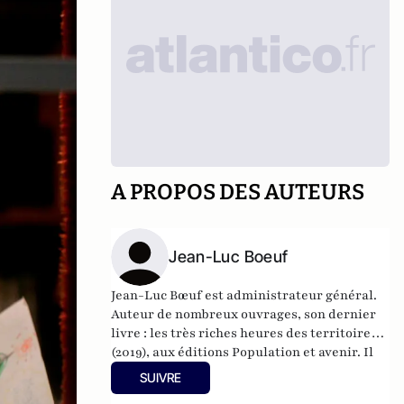
A PROPOS DES AUTEURS
Jean-Luc Boeuf
Jean-Luc Bœuf est administrateur général.
Auteur de nombreux ouvrages, son dernier
livre : les très riches heures des territoires
(2019), aux éditions Population et avenir. Il
est actuellement directeur général des
SUIVRE
services du conseil départemental de la