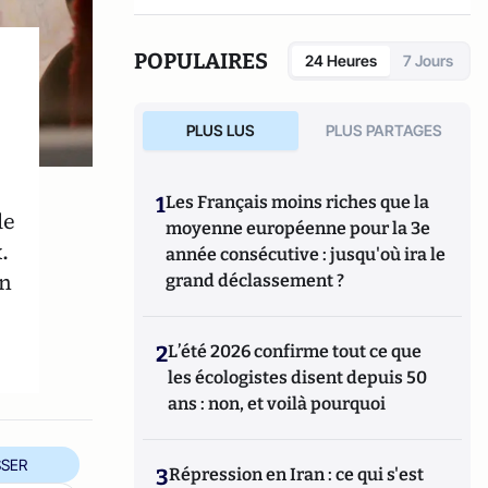
Drôme (26)
POPULAIRES
24 Heures
7 Jours
PLUS LUS
PLUS PARTAGES
1
Les Français moins riches que la
de
moyenne européenne pour la 3e
.
année consécutive : jusqu'où ira le
in
grand déclassement ?
2
L’été 2026 confirme tout ce que
les écologistes disent depuis 50
ans : non, et voilà pourquoi
SER
3
Répression en Iran : ce qui s'est