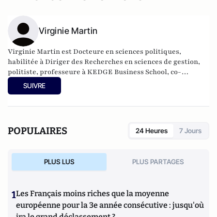
Virginie Martin
Virginie Martin est Docteure en sciences politiques,
habilitée à Diriger des Recherches en sciences de gestion,
politiste, professeure à KEDGE Business School, co-
responsable du comité scientifique de la Revue Politique et
SUIVRE
Parlementaire.
POPULAIRES
24 Heures
7 Jours
PLUS LUS
PLUS PARTAGES
1
Les Français moins riches que la moyenne
européenne pour la 3e année consécutive : jusqu'où
ira le grand déclassement ?