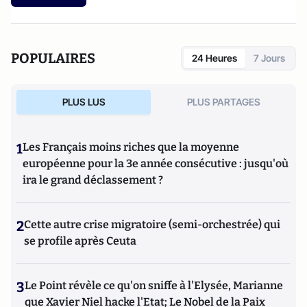
criminalité organisée dans le chaos mondial : mafias,
triades, cartels, clans
. Il est directeur d'études, pôle
sécurité-défense-criminologie du Conservatoire National
des Arts et Métiers.
POPULAIRES
24 Heures
7 Jours
PLUS LUS
PLUS PARTAGES
1
Les Français moins riches que la moyenne
européenne pour la 3e année consécutive : jusqu'où
ira le grand déclassement ?
2
Cette autre crise migratoire (semi-orchestrée) qui
se profile après Ceuta
3
Le Point révèle ce qu'on sniffe à l'Elysée, Marianne
que Xavier Niel hacke l'Etat; Le Nobel de la Paix