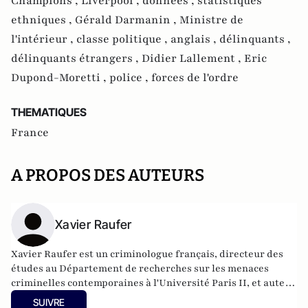
Champions ,
Liverpool ,
données ,
statistiques
ethniques ,
Gérald Darmanin ,
Ministre de
l'intérieur ,
classe politique ,
anglais ,
délinquants ,
délinquants étrangers ,
Didier Lallement ,
Eric
Dupond-Moretti ,
police ,
forces de l'ordre
THEMATIQUES
France
A PROPOS DES AUTEURS
Xavier Raufer
Xavier Raufer est un criminologue français, directeur des
études au Département de recherches sur les menaces
criminelles contemporaines à l'
Université Paris II
, et auteur
de nombreux ouvrages sur le sujet. Dernier en date:
La
SUIVRE