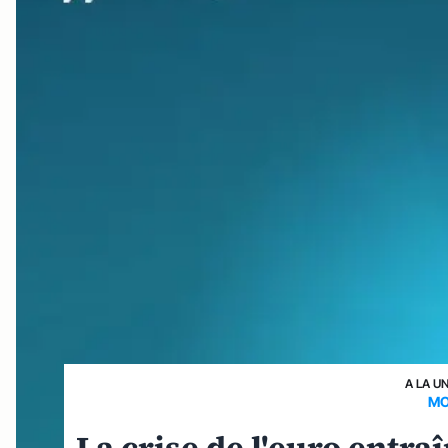
A LA U
MO