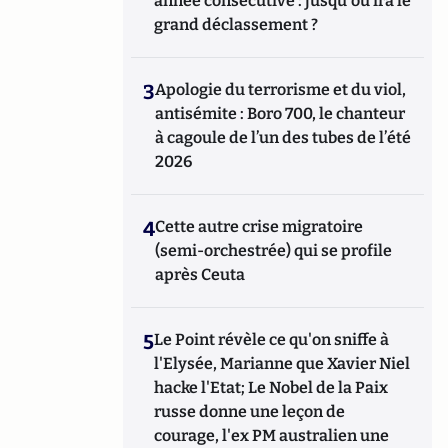
année consécutive : jusqu'où ira le
grand déclassement ?
3
Apologie du terrorisme et du viol,
antisémite : Boro 700, le chanteur
à cagoule de l’un des tubes de l’été
2026
4
Cette autre crise migratoire
(semi-orchestrée) qui se profile
après Ceuta
5
Le Point révèle ce qu'on sniffe à
l'Elysée, Marianne que Xavier Niel
hacke l'Etat; Le Nobel de la Paix
russe donne une leçon de
courage, l'ex PM australien une