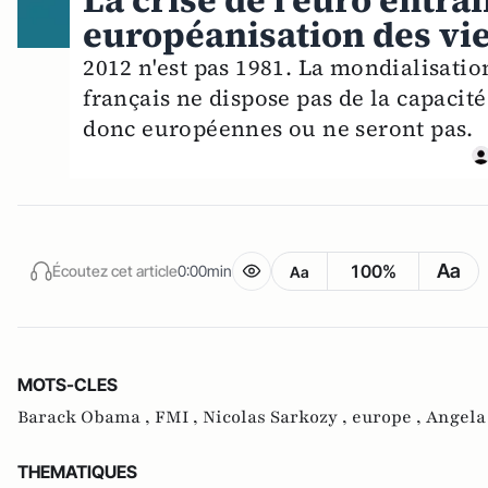
La crise de l'euro entr
européanisation des vie
2012 n'est pas 1981. La mondialisati
français ne dispose pas de la capacité
donc européennes ou ne seront pas.
Aa
100%
Écoutez cet article
0:00min
Aa
MOTS-CLES
Barack Obama ,
FMI ,
Nicolas Sarkozy ,
europe ,
Angela
THEMATIQUES