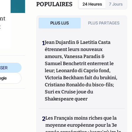
POPULAIRES
24 Heures
7 Jours
nt
PLUS LUS
PLUS PARTAGES
t
1
Jean Dujardin & Laetitia Casta
étrennent leurs nouveaux
amours, Vanessa Paradis &
Samuel Benchetrit enterrent le
SER
leur; Leonardo di Caprio fond,
Victoria Beckham fait du brukini,
ogle
Cristiano Ronaldo du bisco-fils;
Suri ex Cruise joue du
Shakespeare queer
2
Les Français moins riches que la
moyenne européenne pour la 3e