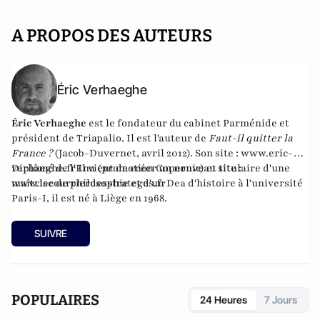
A PROPOS DES AUTEURS
Éric Verhaeghe
Éric Verhaeghe
est le fondateur du
cabinet Parménide
et
président de
Triapalio
. Il est l'auteur de
Faut-il quitter la
France ?
(Jacob-Duvernet, avril 2012). Son site :
www.eric-
verhaeghe.fr
Diplômé de l'Ena (promotion Copernic) et titulaire d'une
Il vient de créer un nouveau site :
www.lecourrierdesstrateges.fr
maîtrise de philosophie et d'un Dea d'histoire à l'université
Paris-I, il est né à Liège en 1968.
SUIVRE
POPULAIRES
24 Heures
7 Jours