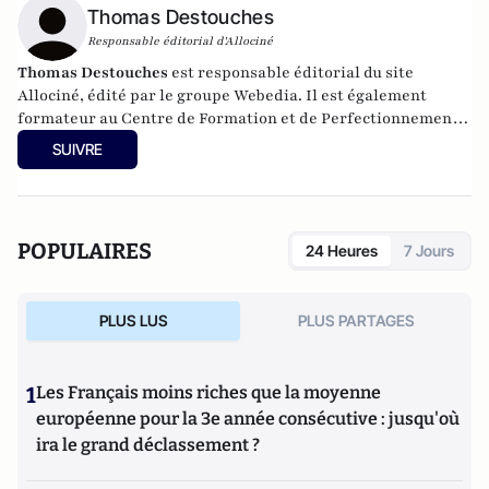
Thomas Destouches
Responsable éditorial d'Allociné
Thomas Destouches
est responsable éditorial du site
Allociné, édité par le groupe Webedia. Il est également
formateur au Centre de Formation et de Perfectionnement
des Journalistes, à Paris et journaliste pour Soap Editions et
SUIVRE
le Daily Mars. Il écrit par ailleurs des critiques de séries et
de films québécois pour des sites spécialisés.
POPULAIRES
24 Heures
7 Jours
PLUS LUS
PLUS PARTAGES
1
Les Français moins riches que la moyenne
européenne pour la 3e année consécutive : jusqu'où
ira le grand déclassement ?