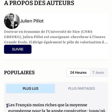
A PROPOS DES AUTEURS
Julien Pillot
Docteur en économie de l'Université de Nice (CNRS
GREDEG), Julien Pillot est enseignant-chercheur à l'Inseec
Grande Ecole. Il dirige également le pôle de valorisation de
la recherche de la Faculté du groupe OMNES Education. Il
SUIVRE
intervient également à l'Université Paris Saclay, ainsi que
ponctuellement dans d'autres Universités. Il s'intéresse
principalement à l'économie et la régulation de la tech et du
numérique, aux stratégies concurrentielles, et à l'évaluation
POPULAIRES
24 Heures
7 Jours
des impacts économiques, sociaux et environnementaux de
l'introduction d'une innovation. Son expertise porte
principalement sur le secteur de la tech, les industries
PLUS LUS
PLUS PARTAGES
créatives et culturelles, l'automobile, ainsi que les
industries de réseau
1
Les Français moins riches que la moyenne
européenne pour la 3e année consécutive : jusqu'où