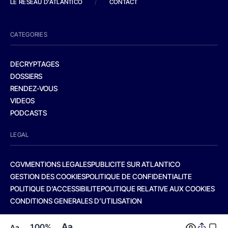
LE RESEAU D'ATLANTICO
/
CONTACT
CATEGORIES
DECRYPTAGES
DOSSIERS
RENDEZ-VOUS
VIDEOS
PODCASTS
LEGAL
CGV
MENTIONS LEGALES
PUBLICITE SUR ATLANTICO
GESTION DES COOKIES
POLITIQUE DE CONFIDENTIALITE
POLITIQUE D’ACCESSIBILITE
POLITIQUE RELATIVE AUX COOKIES
CONDITIONS GENERALES D’UTILISATION
Aa
100%
Aa