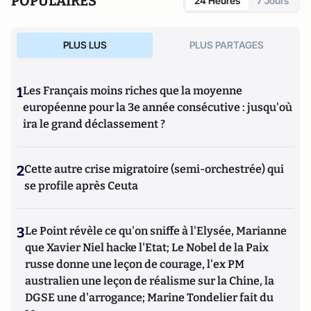
POPULAIRES
24 Heures
7 Jours
PLUS LUS
PLUS PARTAGES
1
Les Français moins riches que la moyenne
européenne pour la 3e année consécutive : jusqu'où
ira le grand déclassement ?
2
Cette autre crise migratoire (semi-orchestrée) qui
se profile après Ceuta
3
Le Point révèle ce qu'on sniffe à l'Elysée, Marianne
que Xavier Niel hacke l'Etat; Le Nobel de la Paix
russe donne une leçon de courage, l'ex PM
australien une leçon de réalisme sur la Chine, la
DGSE une d'arrogance; Marine Tondelier fait du