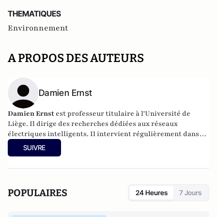
THEMATIQUES
Environnement
A PROPOS DES AUTEURS
Damien Ernst
Damien Ernst
est professeur titulaire à l'Université de
Liège. Il dirige des recherches dédiées aux réseaux
électriques intelligents. Il intervient régulièrement dans
les médias sur les sujets liés à l'énergie.
SUIVRE
POPULAIRES
24 Heures
7 Jours