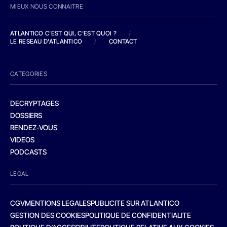
MIEUX NOUS CONNAITRE
ATLANTICO C'EST QUI, C'EST QUOI ?
/
LE RESEAU D'ATLANTICO
/
CONTACT
CATEGORIES
DECRYPTAGES
DOSSIERS
RENDEZ-VOUS
VIDEOS
PODCASTS
LEGAL
CGV
MENTIONS LEGALES
PUBLICITE SUR ATLANTICO
GESTION DES COOKIES
POLITIQUE DE CONFIDENTIALITE