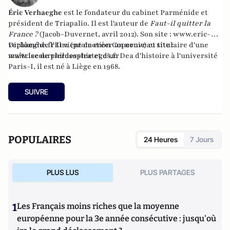
Éric Verhaeghe
est le fondateur du
cabinet Parménide
et
président de
Triapalio
. Il est l'auteur de
Faut-il quitter la
France ?
(Jacob-Duvernet, avril 2012). Son site :
www.eric-
verhaeghe.fr
Diplômé de l'Ena (promotion Copernic) et titulaire d'une
Il vient de créer un nouveau site :
www.lecourrierdesstrateges.fr
maîtrise de philosophie et d'un Dea d'histoire à l'université
Paris-I, il est né à Liège en 1968.
SUIVRE
POPULAIRES
24 Heures
7 Jours
PLUS LUS
PLUS PARTAGES
1
Les Français moins riches que la moyenne
européenne pour la 3e année consécutive : jusqu'où