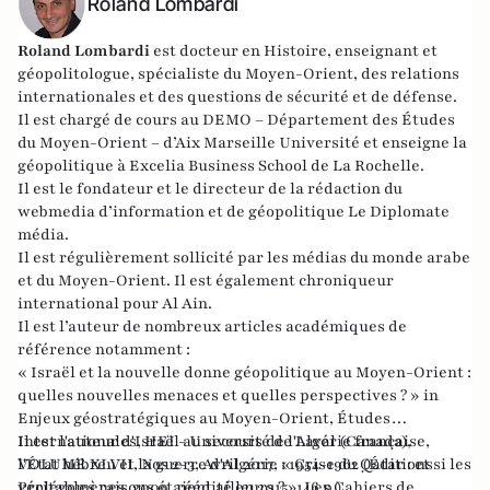
Roland Lombardi
Roland Lombardi
est docteur en Histoire, enseignant et
géopolitologue, spécialiste du Moyen-Orient, des relations
internationales et des questions de sécurité et de défense.
Il est chargé de cours au DEMO – Département des Études
du Moyen-Orient – d’Aix Marseille Université et enseigne la
géopolitique à Excelia Business School de La Rochelle.
Il est le fondateur et le directeur de la rédaction du
webmedia d’information et de géopolitique
Le Diplomate
média
.
Il est régulièrement sollicité par les médias du monde arabe
et du Moyen-Orient. Il est également chroniqueur
international pour
Al Ain
.
Il est l’auteur de nombreux articles académiques de
référence notamment :
« Israël et la nouvelle donne géopolitique au Moyen-Orient :
quelles nouvelles menaces et quelles perspectives ? » in
Enjeux géostratégiques au Moyen-Orient, Études
Internationales, HEI - Université de Laval (Canada),
Il est l'auteur d'Israël au secours de l'Algérie française,
VOLUME XLVII, Nos 2-3, Avril 2017, « Crise du Qatar : et si les
l'État hébreu et la guerre d'Algérie : 1954-1962 (Éditions
véritables raisons étaient ailleurs ? », Les Cahiers de
Prolégomènes, 2009, réédité en 2015, 146 p.).