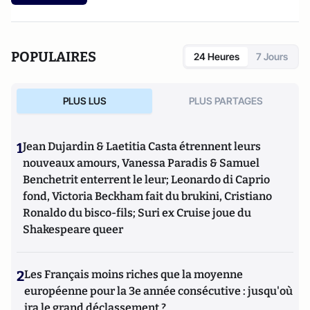
Président du Centre National de prévention, d'études et de
recherches en toxicomanie, il a publié en 2006
Halte au
cannabis !
, destiné au grand public.
POPULAIRES
24 Heures
7 Jours
PLUS LUS
PLUS PARTAGES
1
Jean Dujardin & Laetitia Casta étrennent leurs
nouveaux amours, Vanessa Paradis & Samuel
Benchetrit enterrent le leur; Leonardo di Caprio
fond, Victoria Beckham fait du brukini, Cristiano
Ronaldo du bisco-fils; Suri ex Cruise joue du
Shakespeare queer
2
Les Français moins riches que la moyenne
européenne pour la 3e année consécutive : jusqu'où
ira le grand déclassement ?