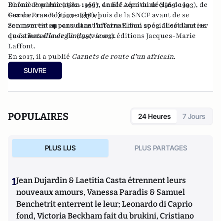
Rhône-Poulenc (1982-1986), de Elf Aquitaine (1989-1993), de
Dernière publication :
1997, année zéro du déclin de la
Gaz de France (1993-1996), puis de la SNCF avant de se
France
, aux Editions Elytel.
reconvertir en consultant international spécialisé dans les
Son nom est apparu dans l'affaire Elf en 2003. Il est l'auteur
questions d'énergie (1997-2003).
de
La bataille de l'industrie
aux éditions Jacques-Marie
Laffont.
En 2017, il a publié
Carnets de route d'un africain
.
SUIVRE
POPULAIRES
24 Heures
7 Jours
PLUS LUS
PLUS PARTAGES
1
Jean Dujardin & Laetitia Casta étrennent leurs
nouveaux amours, Vanessa Paradis & Samuel
Benchetrit enterrent le leur; Leonardo di Caprio
fond, Victoria Beckham fait du brukini, Cristiano