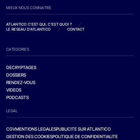
MIEUX NOUS CONNAITRE
ATLANTICO C'EST QUI, C'EST QUOI ?
/
LE RESEAU D'ATLANTICO
/
CONTACT
CATEGORIES
DECRYPTAGES
DOSSIERS
RENDEZ-VOUS
VIDEOS
PODCASTS
LEGAL
CGV
MENTIONS LEGALES
PUBLICITE SUR ATLANTICO
GESTION DES COOKIES
POLITIQUE DE CONFIDENTIALITE