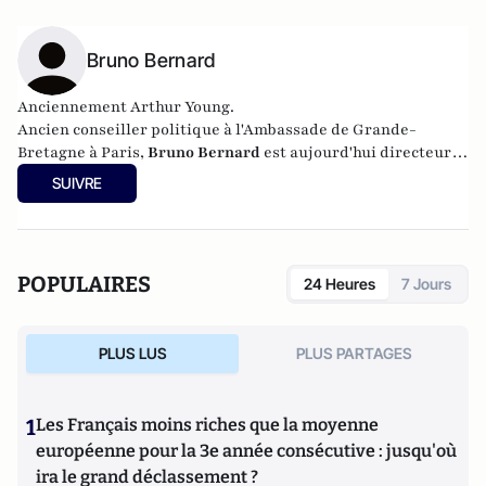
Bruno Bernard
Anciennement Arthur Young.
Ancien conseiller politique à l'Ambassade de Grande-
Bretagne à Paris,
Bruno Bernard
est aujourd'hui directeur-
adjoint de cabinet à la mairie du IXème arrondissement de
SUIVRE
Paris.
POPULAIRES
24 Heures
7 Jours
PLUS LUS
PLUS PARTAGES
1
Les Français moins riches que la moyenne
européenne pour la 3e année consécutive : jusqu'où
ira le grand déclassement ?