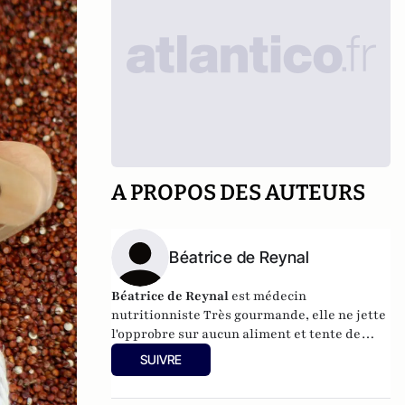
A PROPOS DES AUTEURS
Béatrice de Reynal
Béatrice de Reynal
est médecin
nutritionniste Très gourmande, elle ne jette
l'opprobre sur aucun aliment et tente de
faire partager ses idées de nutrition
SUIVRE
inspirante. Elle est par ailleurs l'auteur du
blog "
MiamMiam
".