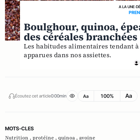
A LA UNE
›
D
PREN
Boulghour, quinoa, épea
des céréales branchées
Les habitudes alimentaires tendant à s
apparues dans nos assiettes.
Aa
100%
Écoutez cet article
0:00min
Aa
MOTS-CLES
Nutrition ,
protéine ,
quinoa ,
avoine