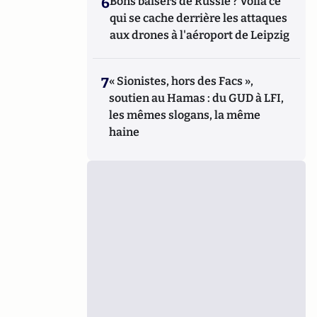
6
Bons baisers de Russie ? Voilà ce
qui se cache derrière les attaques
aux drones à l'aéroport de Leipzig
7
« Sionistes, hors des Facs »,
soutien au Hamas : du GUD à LFI,
les mêmes slogans, la même
haine