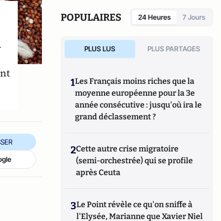
POPULAIRES
24 Heures
7 Jours
h
PLUS LUS
PLUS PARTAGES
ont
1
Les Français moins riches que la
moyenne européenne pour la 3e
année consécutive : jusqu'où ira le
grand déclassement ?
SER
2
Cette autre crise migratoire
ogle
(semi-orchestrée) qui se profile
après Ceuta
3
Le Point révèle ce qu'on sniffe à
l'Elysée, Marianne que Xavier Niel