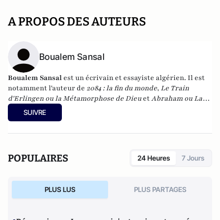
A PROPOS DES AUTEURS
Boualem Sansal
Boualem Sansal
est un écrivain et essayiste algérien. Il est
notamment l'auteur de
2084 : la fin du monde
,
Le Train
d'Erlingen ou la Métamorphose de Dieu
et
Abraham ou La
Cinquième alliance
. Très critique du pouvoir algérien, il est
SUIVRE
censuré dans son pays.
POPULAIRES
24 Heures
7 Jours
PLUS LUS
PLUS PARTAGES