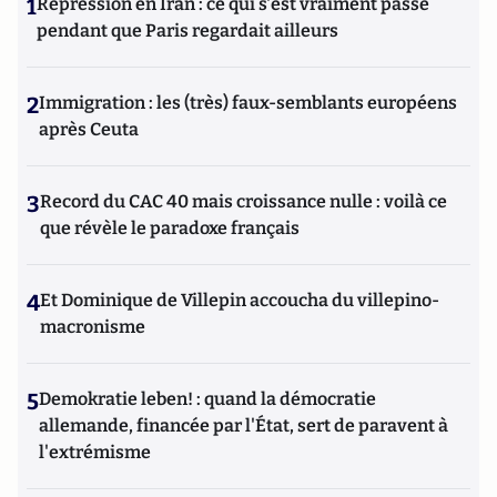
1
Répression en Iran : ce qui s'est vraiment passé
pendant que Paris regardait ailleurs
2
Immigration : les (très) faux-semblants européens
après Ceuta
3
Record du CAC 40 mais croissance nulle : voilà ce
que révèle le paradoxe français
4
Et Dominique de Villepin accoucha du villepino-
macronisme
5
Demokratie leben! : quand la démocratie
allemande, financée par l'État, sert de paravent à
l'extrémisme